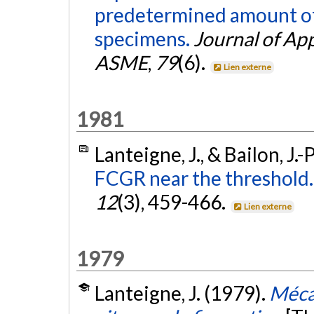
predetermined amount of r
specimens.
Journal of Ap
ASME
,
79
(6).
Lien externe
1981
Lanteigne, J., & Bailon, J.-
FCGR near the threshold.
12
(3), 459-466.
Lien externe
1979
Lanteigne, J. (1979).
Mécan