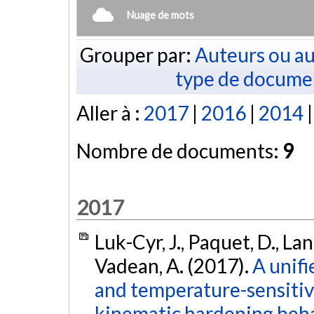
Nuage de mots
Grouper par:
Auteurs ou au
type de docume
Aller à :
2017
|
2016
|
2014
Nombre de documents:
9
2017
Luk-Cyr, J., Paquet, D., La
Vadean, A. (2017).
A unifi
and temperature-sensitive
kinematic hardening beha