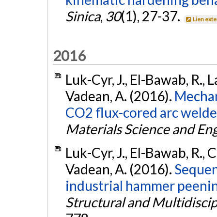
Sinica
,
30
(1), 27-37.
Lien ext
2016
Luk-Cyr, J., El-Bawab, R., 
Vadean, A. (2016).
Mechan
CO2 flux-cored arc welded
Materials Science and Eng
Luk-Cyr, J., El-Bawab, R., 
Vadean, A. (2016).
Sequen
industrial hammer peening
Structural and Multidisci