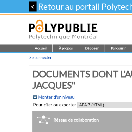
<
Retour au portail Polyte
Accueil
À propos
Déposer
Parcourir
Se connecter
DOCUMENTS DONT L'AU
JACQUES"
Monter d'un niveau
Pour citer ou exporter
Réseau de collaboration