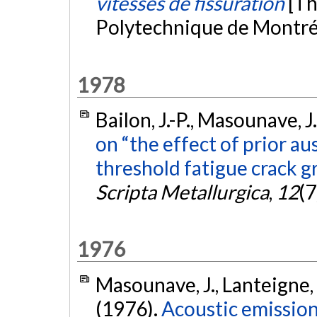
vitesses de fissuration
[Th
Polytechnique de Montré
1978
Bailon, J.-P., Masounave, J
on “the effect of prior au
threshold fatigue crack 
Scripta Metallurgica
,
12
(7
1976
Masounave, J., Lanteigne, J
(1976).
Acoustic emission 