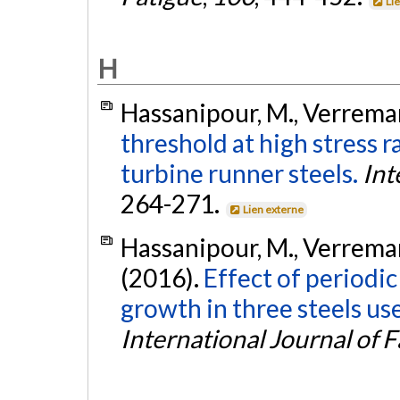
Li
H
Hassanipour, M., Verreman,
threshold at high stress 
turbine runner steels.
Int
264-271.
Lien externe
Hassanipour, M., Verreman, 
(2016).
Effect of periodi
growth in three steels us
International Journal of F