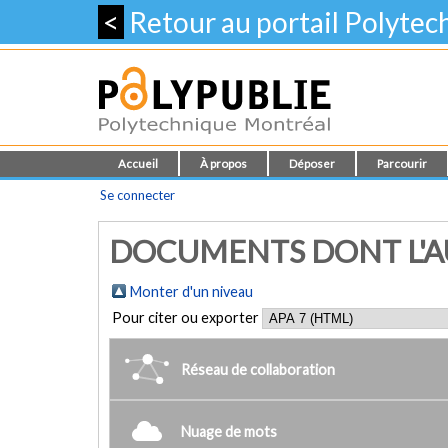
<
Retour au portail Polyte
Accueil
À propos
Déposer
Parcourir
Se connecter
DOCUMENTS DONT L'AUT
Monter d'un niveau
Pour citer ou exporter
Réseau de collaboration
Nuage de mots