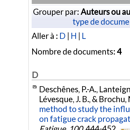
Grouper par:
Auteurs ou au
type de docume
Aller à :
D
|
H
|
L
Nombre de documents:
4
D
Deschênes, P.-A., Lanteigne
Lévesque, J. B., & Brochu,
method to study the influ
on fatigue crack propagat
Fatigue
,
100
, 444-452.