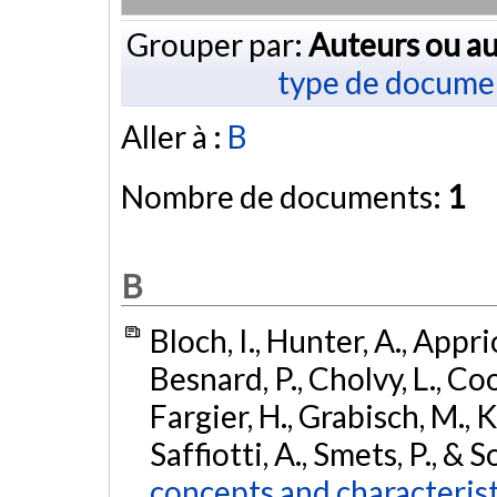
Grouper par:
Auteurs ou au
type de docume
Aller à :
B
Nombre de documents:
1
B
Bloch, I., Hunter, A., Appri
Besnard, P., Cholvy, L., Co
Fargier, H., Grabisch, M., Kr
Saffiotti, A., Smets, P., & 
concepts and characterist