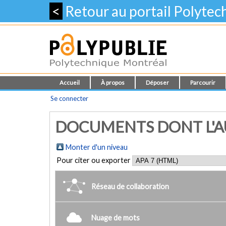
<
Retour au portail Polyte
Accueil
À propos
Déposer
Parcourir
Se connecter
DOCUMENTS DONT L'AU
Monter d'un niveau
Pour citer ou exporter
Réseau de collaboration
Nuage de mots