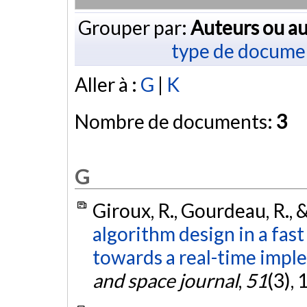
Grouper par:
Auteurs ou au
type de docume
Aller à :
G
|
K
Nombre de documents:
3
G
Giroux, R., Gourdeau, R., 
algorithm design in a fas
towards a real-time impl
and space journal
,
51
(3),