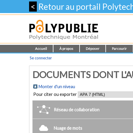
<
Retour au portail Polyte
Accueil
À propos
Déposer
Parcourir
Se connecter
DOCUMENTS DONT L'AU
Monter d'un niveau
Pour citer ou exporter
Réseau de collaboration
Nuage de mots