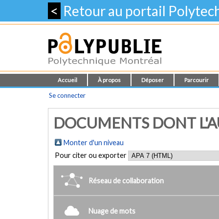
<
Retour au portail Polyte
Accueil
À propos
Déposer
Parcourir
Se connecter
DOCUMENTS DONT L'AU
Monter d'un niveau
Pour citer ou exporter
Réseau de collaboration
Nuage de mots