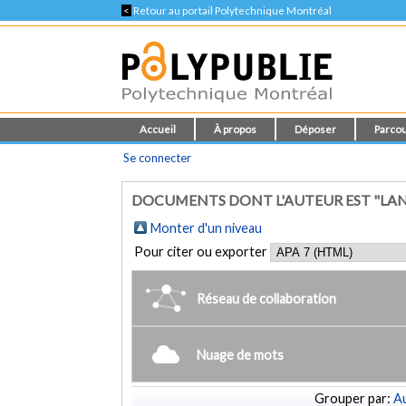
<
Retour au portail Polytechnique Montréal
Accueil
À propos
Déposer
Parcou
Se connecter
DOCUMENTS DONT L'AUTEUR EST "LAN
Monter d'un niveau
Pour citer ou exporter
Réseau de collaboration
Nuage de mots
Grouper par:
Au