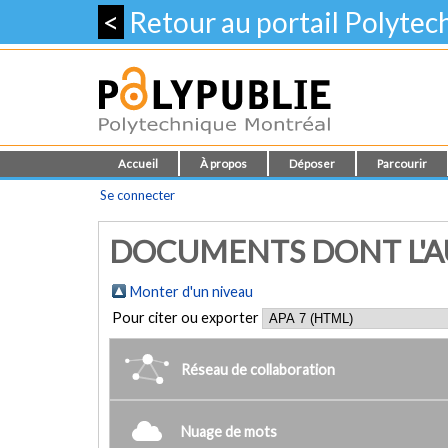
<
Retour au portail Polyte
Accueil
À propos
Déposer
Parcourir
Se connecter
DOCUMENTS DONT L'AU
Monter d'un niveau
Pour citer ou exporter
Réseau de collaboration
Nuage de mots