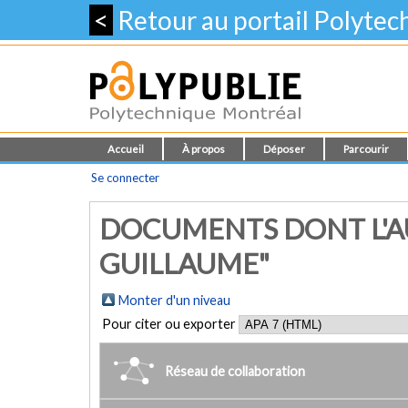
<
Retour au portail Polyte
Accueil
À propos
Déposer
Parcourir
Se connecter
DOCUMENTS DONT L'A
GUILLAUME"
Monter d'un niveau
Pour citer ou exporter
Réseau de collaboration