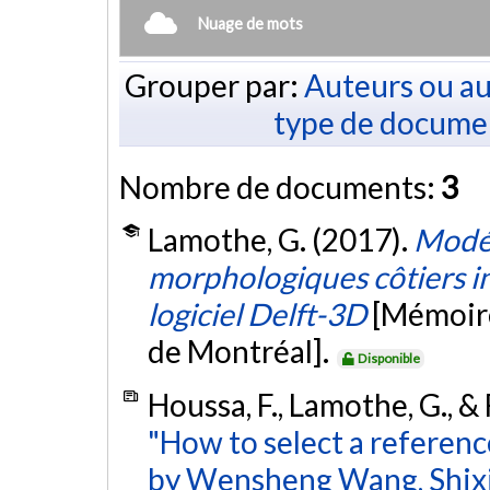
Nuage de mots
Grouper par:
Auteurs ou au
type de docume
Nombre de documents:
3
Lamothe, G. (2017).
Modél
morphologiques côtiers in
logiciel Delft-3D
[Mémoire
de Montréal].
Disponible
Houssa, F., Lamothe, G., 
"How to select a referenc
by Wensheng Wang, Shixi