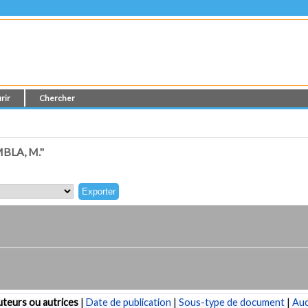
rir
Chercher
BLA, M."
teurs ou autrices
|
Date de publication
|
Sous-type de document
|
Au