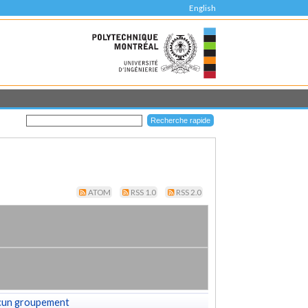
English
ATOM
RSS 1.0
RSS 2.0
cun groupement