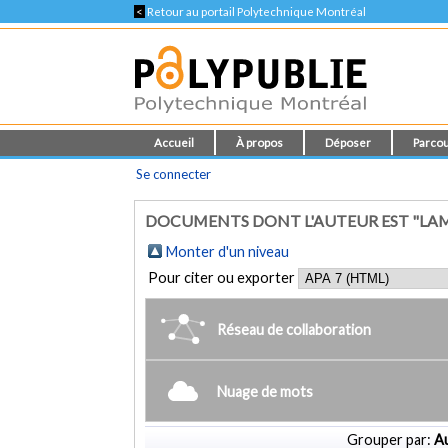
<
Retour au portail Polytechnique Montréal
Accueil
À propos
Déposer
Parcou
Se connecter
DOCUMENTS DONT L'AUTEUR EST "LAM
Monter d'un niveau
Pour citer ou exporter
Réseau de collaboration
Nuage de mots
Grouper par:
Au