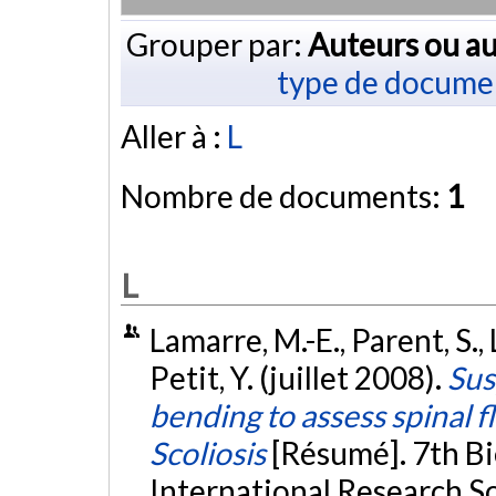
Grouper par:
Auteurs ou au
type de docume
Aller à :
L
Nombre de documents:
1
L
Lamarre, M.-E., Parent, S., L
Petit, Y. (juillet 2008).
Sus
bending to assess spinal f
Scoliosis
[Résumé]. 7th Bi
International Research So