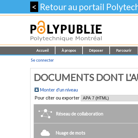
<
Retour au portail Polyte
Accueil
À propos
Déposer
Parcourir
Se connecter
DOCUMENTS DONT L'AU
Monter d'un niveau
Pour citer ou exporter
Réseau de collaboration
Nuage de mots