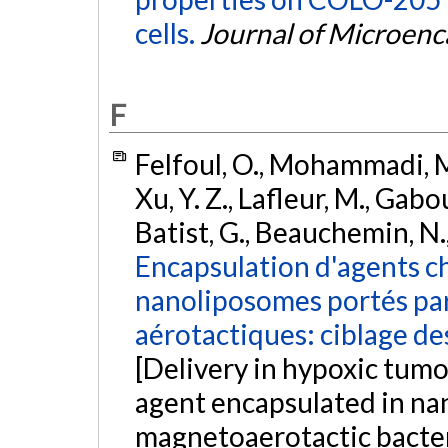
cells.
Journal of Microenc
F
Felfoul, O., Mohammadi, M.
Xu, Y. Z., Lafleur, M., Gabou
Batist, G., Beauchemin, N.,
Encapsulation d'agents c
nanoliposomes portés par
aérotactiques: ciblage de
[Delivery in hypoxic tum
agent encapsulated in na
magnetoaerotactic bacter