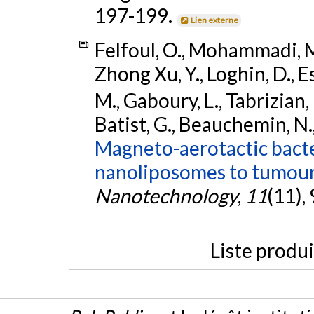
197-199.
Lien externe
Felfoul, O., Mohammadi, M.
Zhong Xu, Y., Loghin, D., Ess
M., Gaboury, L., Tabrizian, 
Batist, G., Beauchemin, N.,
Magneto-aerotactic bacte
nanoliposomes to tumour
Nanotechnology
,
11
(11),
Liste produ