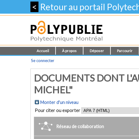
<
Retour au portail Polyte
Accueil
À propos
Déposer
Parcourir
Se connecter
DOCUMENTS DONT L'AU
MICHEL"
Monter d'un niveau
Pour citer ou exporter
Réseau de collaboration