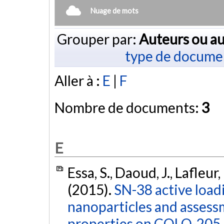
Nuage de mots
Grouper par:
Auteurs ou au
type de docume
Aller à :
E
|
F
Nombre de documents:
3
E
Essa, S., Daoud, J., Lafleur,
(2015).
SN-38 active loadi
nanoparticles and assessm
properties on COLO-205