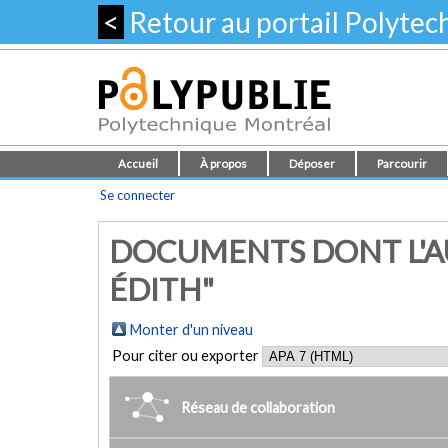
<
Retour au portail Polyte
Accueil
À propos
Déposer
Parcourir
Se connecter
DOCUMENTS DONT L'A
ÉDITH"
Monter d'un niveau
Pour citer ou exporter
Réseau de collaboration