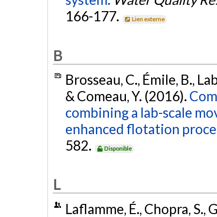
166-177.
Lien externe
B
Brosseau, C., Émile, B., Lab
& Comeau, Y. (2016).
Comp
combining a lab-scale mov
enhanced flotation proce
582.
Disponible
L
Laflamme, É., Chopra, S., G