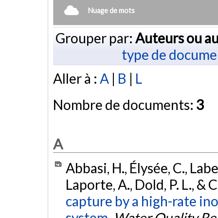
Nuage de mots
Grouper par:
Auteurs ou au
type de docume
Aller à :
A
|
B
|
L
Nombre de documents:
3
A
Abbasi, H., Élysée, C., Labe
Laporte, A., Dold, P. L., &
capture by a high-rate 
system.
Water Quality Re