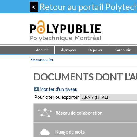
<
Retour au portail Polyte
Accueil
À propos
Déposer
Parcourir
Se connecter
DOCUMENTS DONT L'AUT
Monter d'un niveau
Pour citer ou exporter
Réseau de collaboration
Nuage de mots