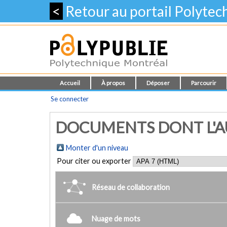
<
Retour au portail Polyte
Accueil
À propos
Déposer
Parcourir
Se connecter
DOCUMENTS DONT L'AU
Monter d'un niveau
Pour citer ou exporter
Réseau de collaboration
Nuage de mots