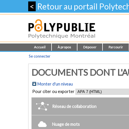
<
Retour au portail Polyte
Accueil
À propos
Déposer
Parcourir
Se connecter
DOCUMENTS DONT L'AU
Monter d'un niveau
Pour citer ou exporter
Réseau de collaboration
Nuage de mots