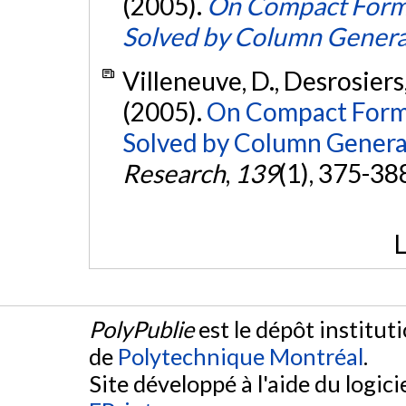
(2005).
On Compact Formu
Solved by Column Genera
Villeneuve, D., Desrosiers,
(2005).
On Compact Formu
Solved by Column Genera
Research
,
139
(1), 375-38
L
PolyPublie
est le dépôt institut
de
Polytechnique Montréal
.
Site développé à l'aide du logicie