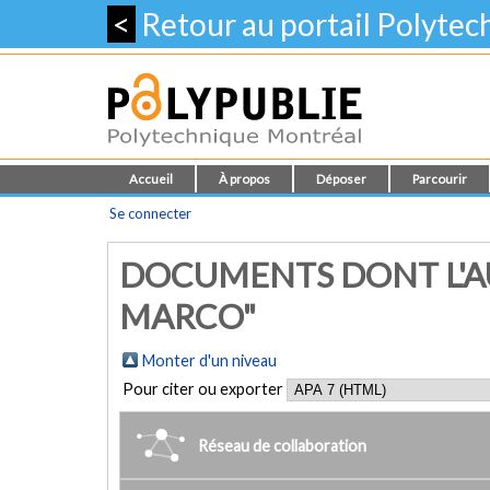
<
Retour au portail Polyte
Accueil
À propos
Déposer
Parcourir
Se connecter
DOCUMENTS DONT L'AU
MARCO"
Monter d'un niveau
Pour citer ou exporter
Réseau de collaboration