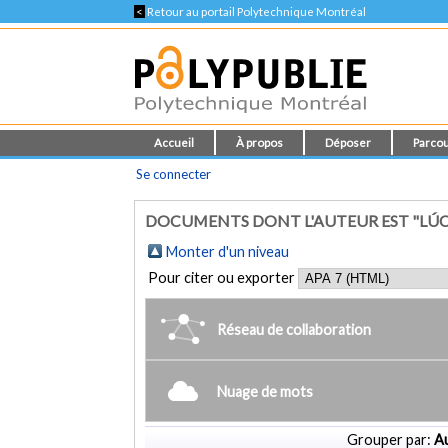
<
Retour au portail Polytechnique Montréal
Accueil
À propos
Déposer
Parcou
Se connecter
DOCUMENTS DONT L'AUTEUR EST "LÚCI
Monter d'un niveau
Pour citer ou exporter
Réseau de collaboration
Nuage de mots
Grouper par:
Au