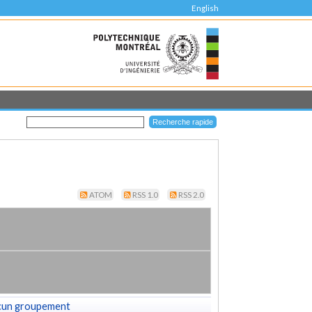
English
ATOM
RSS 1.0
RSS 2.0
cun groupement