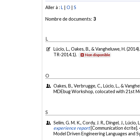
Aller à :
L
|
O
|
S
Nombre de documents:
3
L
Lúcio, L., Oakes, B., & Vangheluwe, H. (2014)
TR-2014.1).
Non disponible
O
Oakes, B., Verbrugge, C., Lúcio, L., & Vangh
MDEbug Workshop, colocated with 21st M
S
Selim, G. M. K., Cordy, J. R., Dingel, J., Lúci
experience report
[Communication écrite].
Model Driven Engineering Languages and 