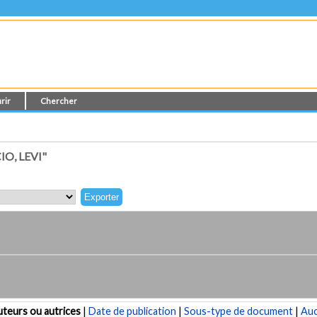
rir
Chercher
O, LEVI"
teurs ou autrices
|
Date de publication
|
Sous-type de document
|
Au