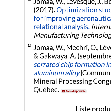
Jomaa, W., Lévesque, J., Bo
(2017).
Optimization stud
for improving aeronautica
relational analysis.
Intern
Manufacturing Technolo
Jomaa, W., Mechri, O., Léve
& Gakwaya, A. (septembr
serrated chip formation i
aluminum alloy
[Communic
Mineral Processing Cong
Québec.
Non disponible
Liste produ