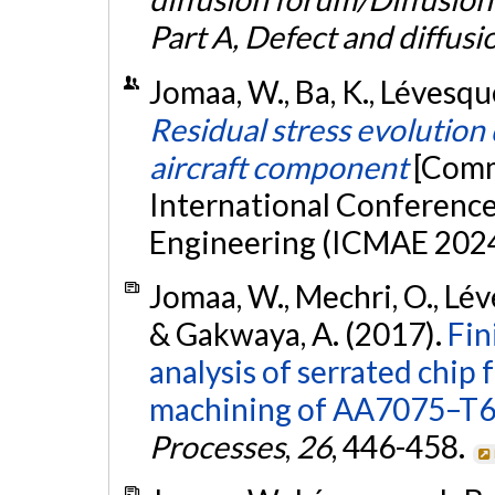
Part A, Defect and diffus
Jomaa, W., Ba, K., Lévesque
Residual stress evolution
aircraft component
[Comm
International Conferenc
Engineering (ICMAE 2024)
Jomaa, W., Mechri, O., Léve
& Gakwaya, A. (2017).
Fin
analysis of serrated chip
machining of AA7075–T65
Processes
,
26
, 446-458.