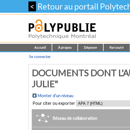
<
Retour au portail Polyte
Accueil
À propos
Déposer
Parcourir
Se connecter
DOCUMENTS DONT L'AU
JULIE"
Monter d'un niveau
Pour citer ou exporter
Réseau de collaboration