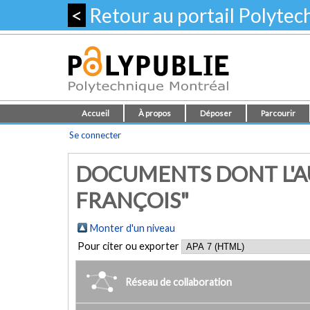
<
Retour au portail Polyte
Accueil
À propos
Déposer
Parcourir
Se connecter
DOCUMENTS DONT L'AU
FRANÇOIS"
Monter d'un niveau
Pour citer ou exporter
Réseau de collaboration