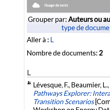
Nuage de mots
Grouper par:
Auteurs ou au
type de docume
Aller à :
L
Nombre de documents:
2
L
Lévesque, F., Beaumier, L.
Pathways Explorer: Intera
Transition Scenarios
[Com
Workshop on Energy Data 