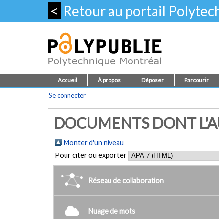
<
Retour au portail Polyte
Accueil
À propos
Déposer
Parcourir
Se connecter
DOCUMENTS DONT L'AU
Monter d'un niveau
Pour citer ou exporter
Réseau de collaboration
Nuage de mots