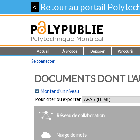
<
Retour au portail Polyte
Accueil
À propos
Déposer
Parcourir
Se connecter
DOCUMENTS DONT L'AU
Monter d'un niveau
Pour citer ou exporter
Réseau de collaboration
Nuage de mots