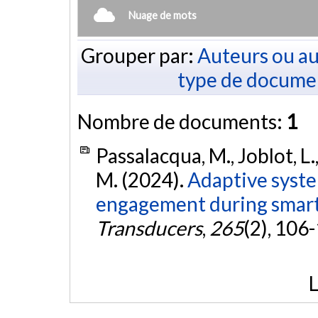
Nuage de mots
Grouper par:
Auteurs ou au
type de docume
Nombre de documents:
1
Passalacqua, M., Joblot, L.,
M. (2024).
Adaptive syst
engagement during smart
Transducers
,
265
(2), 106
L