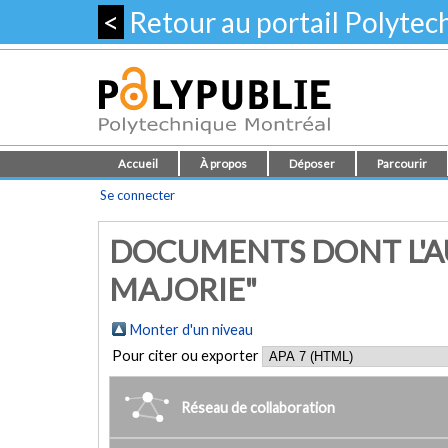
<
Retour au portail Polyte
Accueil
À propos
Déposer
Parcourir
Se connecter
DOCUMENTS DONT L'AU
MAJORIE"
Monter d'un niveau
Pour citer ou exporter
Réseau de collaboration