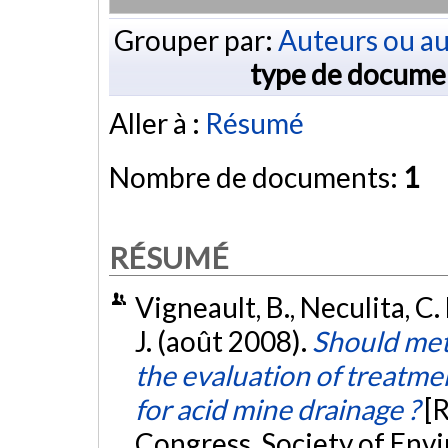
Grouper par:
Auteurs ou au
type de docume
Aller à :
Résumé
Nombre de documents:
1
RÉSUMÉ
Vigneault, B., Neculita, C. 
J. (août 2008).
Should meta
the evaluation of treatm
for acid mine drainage ?
[
Congress, Society of Env