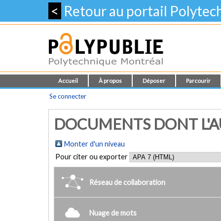
<
Retour au portail Polyte
Accueil
À propos
Déposer
Parcourir
Se connecter
DOCUMENTS DONT L'AU
Monter d'un niveau
Pour citer ou exporter
Réseau de collaboration
Nuage de mots