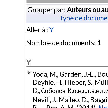
Grouper par:
Auteurs ou au
type de docume
Aller à :
Y
Nombre de documents:
1
Y
Yoda, M., Garden, J.-L., Bo
Deyhle, H., Hieber, S., Mül
D., Соболев, К.о.н.с.т.а.н.т.
Nevill, J., Malleo, D., Bøgg
B., ... Rao, A. M. (2014).
Nan