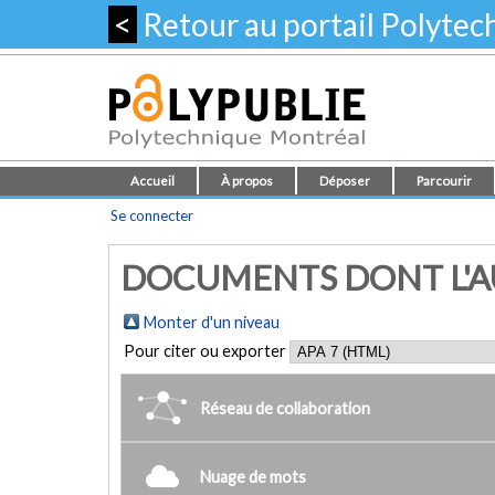
<
Retour au portail Polyte
Accueil
À propos
Déposer
Parcourir
Se connecter
DOCUMENTS DONT L'AU
Monter d'un niveau
Pour citer ou exporter
Réseau de collaboration
Nuage de mots