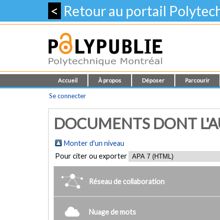
<
Retour au portail Polyte
Accueil
À propos
Déposer
Parcourir
Se connecter
DOCUMENTS DONT L'AU
Monter d'un niveau
Pour citer ou exporter
Réseau de collaboration
Nuage de mots