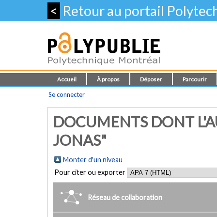
<
Retour au portail Polyte
Accueil
À propos
Déposer
Parcourir
Se connecter
DOCUMENTS DONT L'AU
JONAS"
Monter d'un niveau
Pour citer ou exporter
Réseau de collaboration