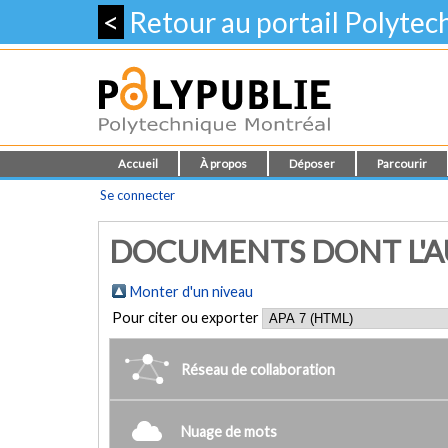
<
Retour au portail Polyte
Accueil
À propos
Déposer
Parcourir
Se connecter
DOCUMENTS DONT L'AU
Monter d'un niveau
Pour citer ou exporter
Réseau de collaboration
Nuage de mots