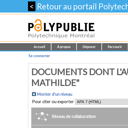
<
Retour au portail Polyte
Accueil
À propos
Déposer
Parcourir
Se connecter
DOCUMENTS DONT L'AU
MATHILDE"
Monter d'un niveau
Pour citer ou exporter
Réseau de collaboration