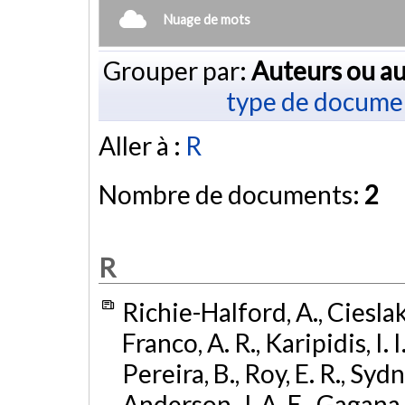
Nuage de mots
Grouper par:
Auteurs ou au
type de docume
Aller à :
R
Nombre de documents:
2
R
Richie-Halford, A., Cieslak, 
Franco, A. R., Karipidis, I. 
Pereira, B., Roy, E. R., Sydn
Anderson, J. A. E., Gagana, B