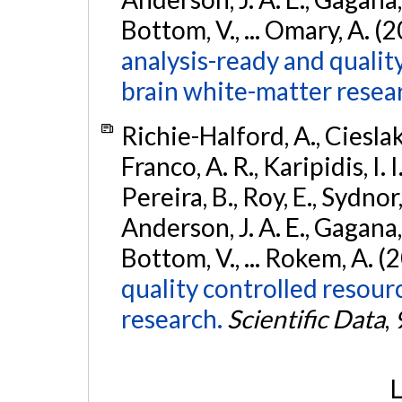
Bottom, V., ... Omary, A. (
analysis-ready and qualit
brain white-matter resea
Richie-Halford, A., Cieslak, 
Franco, A. R., Karipidis, I. 
Pereira, B., Roy, E., Sydnor,
Anderson, J. A. E., Gagana, B
Bottom, V., ... Rokem, A. (
quality controlled resour
research.
Scientific Data
,
L