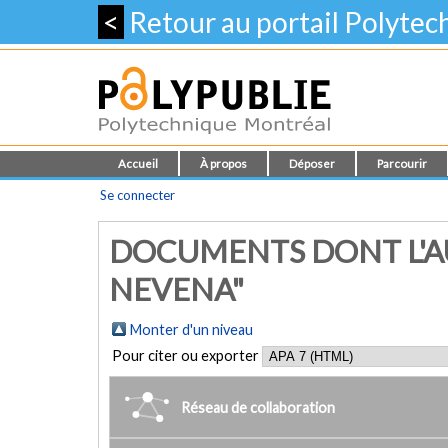
<
Retour au portail Polyte
Accueil
À propos
Déposer
Parcourir
Se connecter
DOCUMENTS DONT L'AU
NEVENA"
Monter d'un niveau
Pour citer ou exporter
Réseau de collaboration