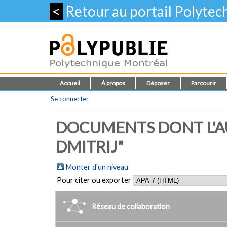
<
Retour au portail Polyte
Accueil
À propos
Déposer
Parcourir
Se connecter
DOCUMENTS DONT L'A
DMITRIJ"
Monter d'un niveau
Pour citer ou exporter
Réseau de collaboration