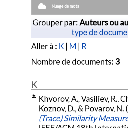
Nuage de mots
Grouper par:
Auteurs ou au
type de docume
Aller à :
K
|
M
|
R
Nombre de documents:
3
K
Khvorov, A., Vasiliev, R., C
Koznov, D., & Povarov, N.
(Trace) Similarity Measur
IEEE/ACM 18th Internati