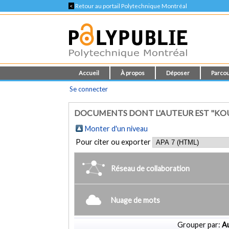
<
Retour au portail Polytechnique Montréal
Accueil
À propos
Déposer
Parcou
Se connecter
DOCUMENTS DONT L'AUTEUR EST "KO
Monter d'un niveau
Pour citer ou exporter
Réseau de collaboration
Nuage de mots
Grouper par:
Au