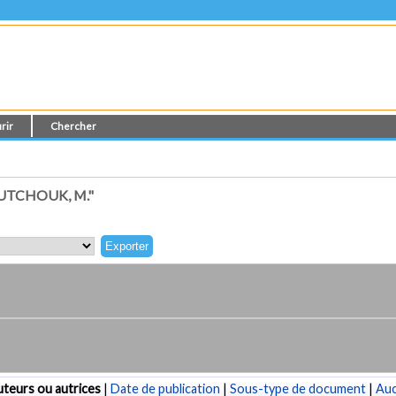
rir
Chercher
UTCHOUK, M."
teurs ou autrices
|
Date de publication
|
Sous-type de document
|
Au