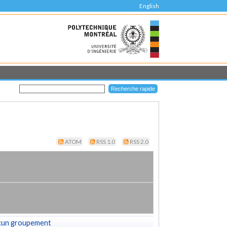
English
ATOM
RSS 1.0
RSS 2.0
cun groupement