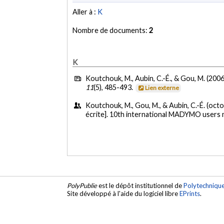
Aller à :
K
Nombre de documents:
2
K
Koutchouk, M., Aubin, C.-É., & Gou, M. (2006
11
(5), 485-493.
Lien externe
Koutchouk, M., Gou, M., & Aubin, C.-É. (oct
écrite]. 10th international MADYMO users
PolyPublie
est le dépôt institutionnel de
Polytechniqu
Site développé à l'aide du logiciel libre
EPrints
.