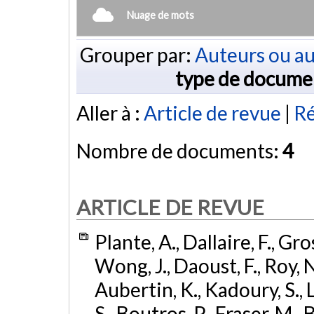
Nuage de mots
Grouper par:
Auteurs ou au
type de docume
Aller à :
Article de revue
|
R
Nombre de documents:
4
ARTICLE DE REVUE
Plante, A., Dallaire, F., Gro
Wong, J., Daoust, F., Roy, 
Aubertin, K., Kadoury, S., 
S., Boutros, P., Fraser, M., 