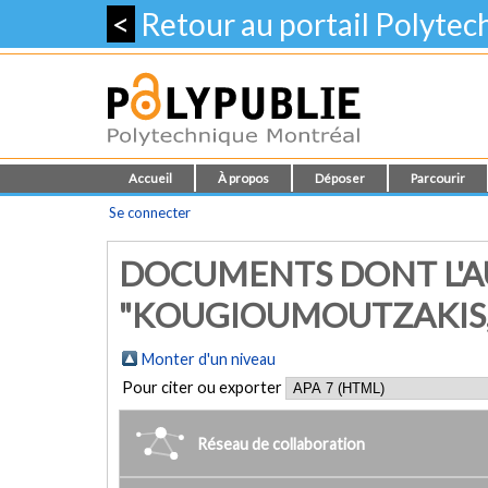
<
Retour au portail Polyte
Accueil
À propos
Déposer
Parcourir
Se connecter
DOCUMENTS DONT L'A
"KOUGIOUMOUTZAKIS,
Monter d'un niveau
Pour citer ou exporter
Réseau de collaboration