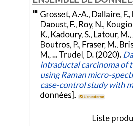
Grosset, A.-A., Dallaire, F.,
Daoust, F., Roy, N., Kougio
K., Kadoury, S., Latour, M.,
Boutros, P., Fraser, M., Bri
M., ... Trudel, D. (2020).
Da
intraductal carcinoma of 
using Raman micro-spectr
case-control study with m
données].
Lien externe
Liste produ