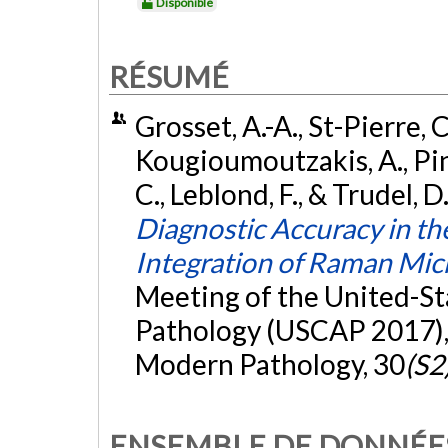
Disponible
RÉSUMÉ
Grosset, A.-A., St-Pierre, C
Kougioumoutzakis, A., Pin
C., Leblond, F., & Trudel, 
Diagnostic Accuracy in t
Integration of Raman Mi
Meeting of the United-S
Pathology (USCAP 2017), 
Modern Pathology, 30
(S2
ENSEMBLE DE DONNÉE