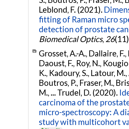
Leblond, F. (2021).
Dimens
fitting of Raman micro s
detection of prostate can
Biomedical Optics
,
26
(11)
Grosset, A.-A., Dallaire, F.,
Daoust, F., Roy, N., Kougio
K., Kadoury, S., Latour, M.,
Boutros, P., Fraser, M., Bri
M., ... Trudel, D. (2020).
Id
carcinoma of the prostat
micro-spectroscopy: A di
study with multicohort va