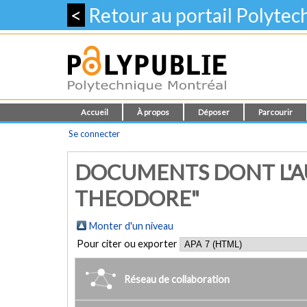
<
Retour au portail Polyte
Accueil
À propos
Déposer
Parcourir
Se connecter
DOCUMENTS DONT L'A
THEODORE"
Monter d'un niveau
Pour citer ou exporter
Réseau de collaboration