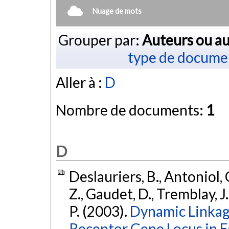
Nuage de mots
Grouper par:
Auteurs ou au
type de docume
Aller à :
D
Nombre de documents:
1
D
Deslauriers, B., Antoniol, 
Z., Gaudet, D., Tremblay, J
P. (2003).
Dynamic Linkage
Receptor Gene Locus in E