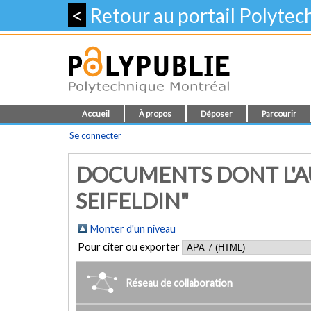
<
Retour au portail Polyte
Accueil
À propos
Déposer
Parcourir
Se connecter
DOCUMENTS DONT L'AU
SEIFELDIN"
Monter d'un niveau
Pour citer ou exporter
Réseau de collaboration