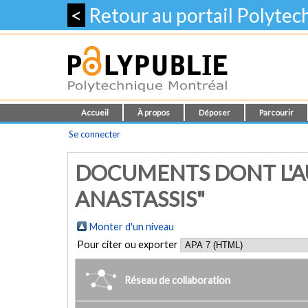
<
Retour au portail Polyte
Accueil
À propos
Déposer
Parcourir
Se connecter
DOCUMENTS DONT L'AU
ANASTASSIS"
Monter d'un niveau
Pour citer ou exporter
Réseau de collaboration