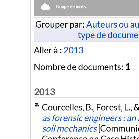
Nuage de mots
Grouper par:
Auteurs ou au
type de docume
Aller à :
2013
Nombre de documents:
1
2013
Courcelles, B., Forest, L.,
as forensic engineers : a
soil mechanics
[Communica
Conference on Case Histo