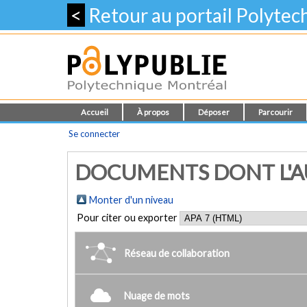
<
Retour au portail Polyte
Accueil
À propos
Déposer
Parcourir
Se connecter
DOCUMENTS DONT L'AU
Monter d'un niveau
Pour citer ou exporter
Réseau de collaboration
Nuage de mots