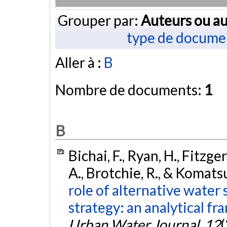
Grouper par:
Auteurs ou au
type de docume
Aller à :
B
Nombre de documents:
1
B
Bichai, F., Ryan, H., Fitzg
A., Brotchie, R., & Komats
role of alternative water
strategy: an analytical f
Urban Water Journal
,
12
(