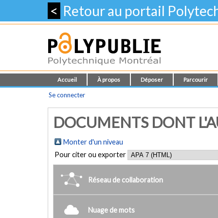
<
Retour au portail Polyte
Accueil
À propos
Déposer
Parcourir
Se connecter
DOCUMENTS DONT L'AUT
Monter d'un niveau
Pour citer ou exporter
Réseau de collaboration
Nuage de mots