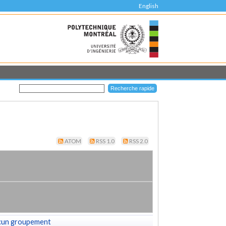
English
ATOM
RSS 1.0
RSS 2.0
cun groupement