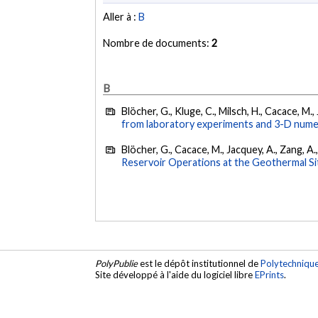
Aller à :
B
Nombre de documents:
2
B
Blöcher, G., Kluge, C., Milsch, H., Cacace, M.,
from laboratory experiments and 3-D numer
Blöcher, G., Cacace, M., Jacquey, A., Zang, A
Reservoir Operations at the Geothermal S
PolyPublie
est le dépôt institutionnel de
Polytechniqu
Site développé à l'aide du logiciel libre
EPrints
.