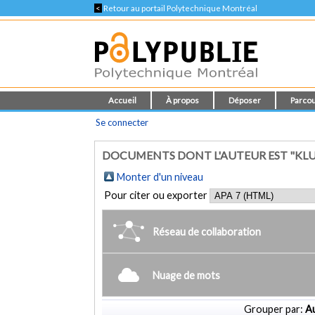
<
Retour au portail Polytechnique Montréal
Accueil
À propos
Déposer
Parcou
Se connecter
DOCUMENTS DONT L'AUTEUR EST "KLU
Monter d'un niveau
Pour citer ou exporter
Réseau de collaboration
Nuage de mots
Grouper par:
Au