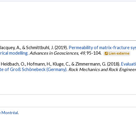
 Jacquey, A., & Schmittbuhl, J. (2019).
Permeability of matrix-fracture sy
ical modelling.
Advances in Geosciences
,
49
, 95-104.
Lien externe
., Heidbach, O., Hofmann, H., Kluge, C., & Zimmermann, G. (2018).
Evaluat
ite of Groß Schönebeck (Germany).
Rock Mechanics and Rock Engineer
e Montréal
.