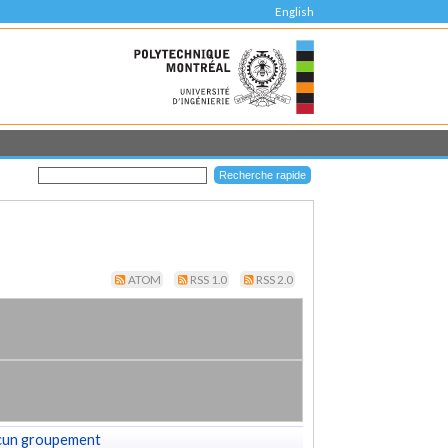
English
ATOM
RSS 1.0
RSS 2.0
cun groupement