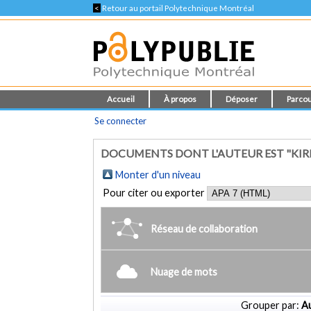
<
Retour au portail Polytechnique Montréal
Accueil
À propos
Déposer
Parcou
Se connecter
DOCUMENTS DONT L'AUTEUR EST "KIR
Monter d'un niveau
Pour citer ou exporter
Réseau de collaboration
Nuage de mots
Grouper par:
Au