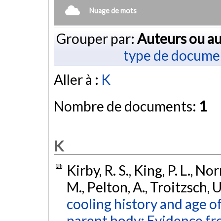
Nuage de mots
Grouper par:
Auteurs ou au
type de docume
Aller à :
K
Nombre de documents:
1
K
Kirby, R. S., King, P. L., No
M., Pelton, A., Troitzsch, 
cooling history and age of
parent body: Evidence fr