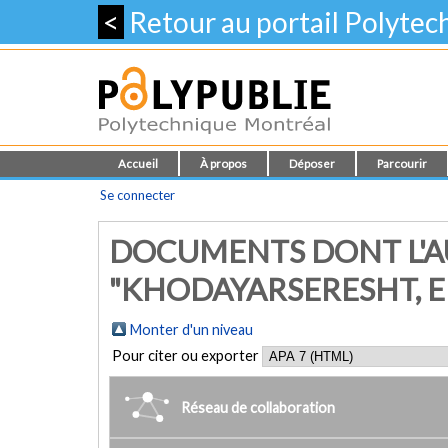
<
Retour au portail Polyte
Accueil
À propos
Déposer
Parcourir
Se connecter
DOCUMENTS DONT L'A
"KHODAYARSERESHT, 
Monter d'un niveau
Pour citer ou exporter
Réseau de collaboration