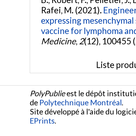
Rafei, M. (2021).
Enginee
expressing mesenchymal st
vaccine for lymphoma an
Medicine
,
2
(12), 100455 
Liste prod
PolyPublie
est le dépôt institut
de
Polytechnique Montréal
.
Site développé à l'aide du logicie
EPrints
.