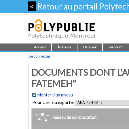
<
Retour au portail Polyte
Accueil
À propos
Déposer
Parcourir
Se connecter
DOCUMENTS DONT L'A
FATEMEH"
Monter d'un niveau
Pour citer ou exporter
Réseau de collaboration