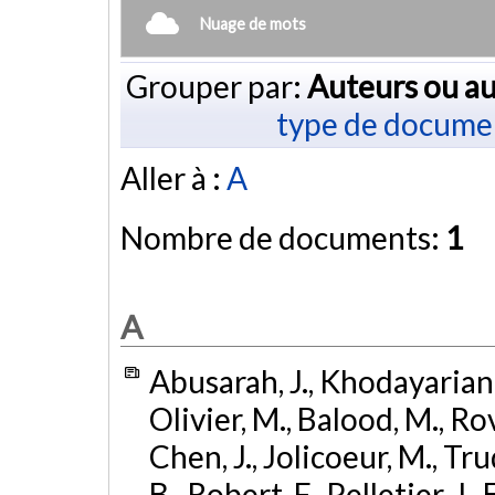
Nuage de mots
Grouper par:
Auteurs ou au
type de docume
Aller à :
A
Nombre de documents:
1
A
Abusarah, J., Khodayarian,
Olivier, M., Balood, M., Rove
Chen, J., Jolicoeur, M., Tr
B., Robert, F., Pelletier, J.