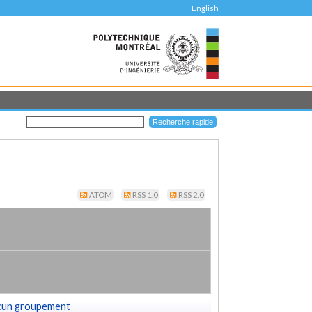
English
ATOM
RSS 1.0
RSS 2.0
cun groupement