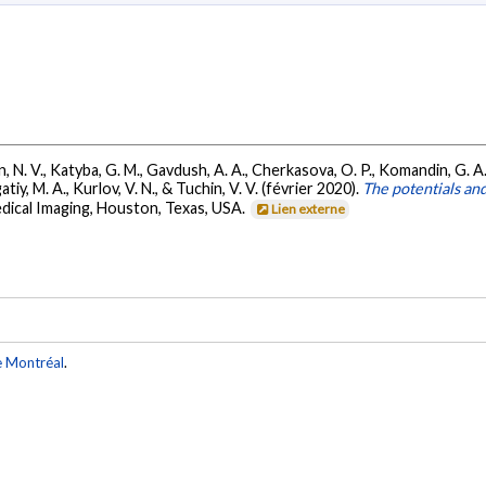
n, N. V., Katyba, G. M., Gavdush, A. A., Cherkasova, O. P., Komandin, G. 
atiy, M. A., Kurlov, V. N., & Tuchin, V. V. (février 2020).
The potentials and
dical Imaging, Houston, Texas, USA.
Lien externe
e Montréal
.