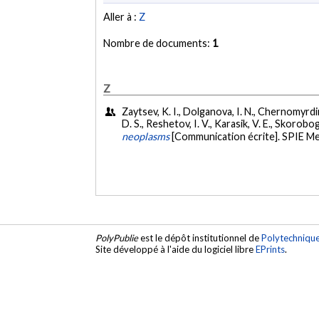
Aller à :
Z
Nombre de documents:
1
Z
Zaytsev, K. I., Dolganova, I. N., Chernomyrdi
D. S., Reshetov, I. V., Karasik, V. E., Skorobog
neoplasms
[Communication écrite]. SPIE Me
PolyPublie
est le dépôt institutionnel de
Polytechniqu
Site développé à l'aide du logiciel libre
EPrints
.