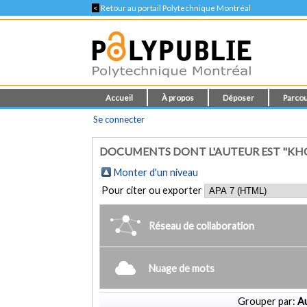
<
Retour au portail Polytechnique Montréal
Accueil
À propos
Déposer
Parcou
Se connecter
DOCUMENTS DONT L'AUTEUR EST "KHO
Monter d'un niveau
Pour citer ou exporter
Réseau de collaboration
Nuage de mots
Grouper par:
Au