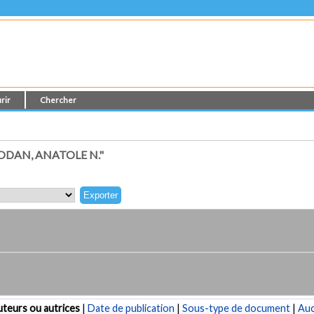
rir
Chercher
DAN, ANATOLE N."
teurs ou autrices
|
Date de publication
|
Sous-type de document
|
Au