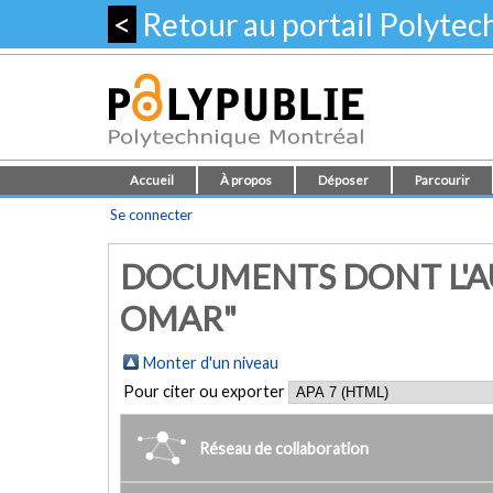
<
Retour au portail Polyte
Accueil
À propos
Déposer
Parcourir
Se connecter
DOCUMENTS DONT L'A
OMAR"
Monter d'un niveau
Pour citer ou exporter
Réseau de collaboration