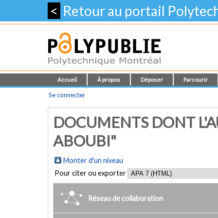
<
Retour au portail Polyte
Accueil
À propos
Déposer
Parcourir
Se connecter
DOCUMENTS DONT L'AU
ABOUBI"
Monter d'un niveau
Pour citer ou exporter
Réseau de collaboration