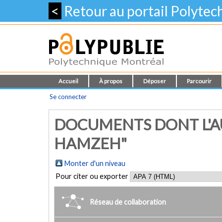
<
Retour au portail Polyte
Accueil
À propos
Déposer
Parcourir
Se connecter
DOCUMENTS DONT L'AU
HAMZEH"
Monter d'un niveau
Pour citer ou exporter
Réseau de collaboration