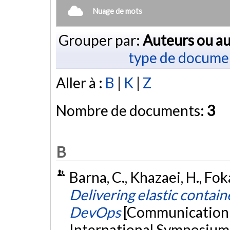
Nuage de mots
Grouper par:
Auteurs ou au
type de docume
Aller à :
B
|
K
|
Z
Nombre de documents:
3
B
Barna, C., Khazaei, H., Fok
Delivering elastic contain
DevOps
[Communication 
International Symposium