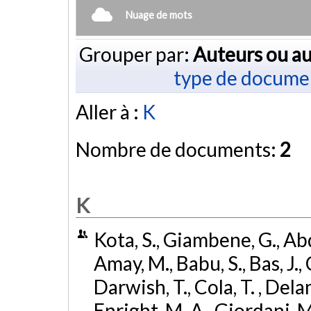
Nuage de mots
Grouper par:
Auteurs ou au
type de docume
Aller à :
K
Nombre de documents:
2
K
Kota, S., Giambene, G., Abd
Amay, M., Babu, S., Bas, J., 
Darwish, T., Cola, T. , Dela
Enright, M. A., Giordani, M.