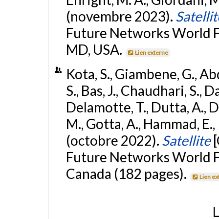
(novembre 2023).
Satellit
Future Networks World F
MD, USA.
Lien externe
Kota, S., Giambene, G., Abd
S., Bas, J., Chaudhari, S., D
Delamotte, T., Dutta, A., D
M., Gotta, A., Hammad, E., K
(octobre 2022).
Satellite
Future Networks World F
Canada (182 pages).
Lien ex
L