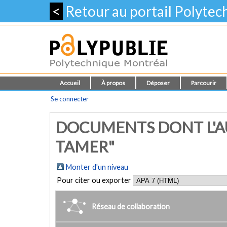
<
Retour au portail Polyte
Accueil
À propos
Déposer
Parcourir
Se connecter
DOCUMENTS DONT L'AU
TAMER"
Monter d'un niveau
Pour citer ou exporter
Réseau de collaboration