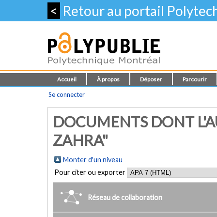
<
Retour au portail Polyte
Accueil
À propos
Déposer
Parcourir
Se connecter
DOCUMENTS DONT L'A
ZAHRA"
Monter d'un niveau
Pour citer ou exporter
Réseau de collaboration