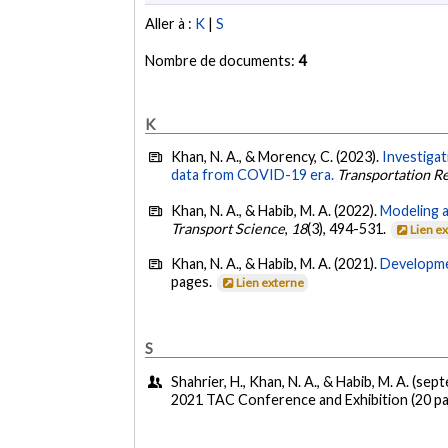
Aller à :
K
|
S
Nombre de documents:
4
K
Khan, N. A., & Morency, C. (2023).
Investigat
data from COVID-19 era.
Transportation R
Khan, N. A., & Habib, M. A. (2022).
Modeling ac
Transport Science
,
18
(3), 494-531.
Lien e
Khan, N. A., & Habib, M. A. (2021).
Developme
pages.
Lien externe
S
Shahrier, H., Khan, N. A., & Habib, M. A. (se
2021 TAC Conference and Exhibition (20 p