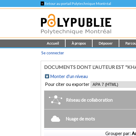
<
Retour au portail Polytechnique Montréal
Accueil
À propos
Déposer
Parcou
Se connecter
DOCUMENTS DONT L'AUTEUR EST "KH
Monter d'un niveau
Pour citer ou exporter
Réseau de collaboration
Nuage de mots
Grouper par:
Au