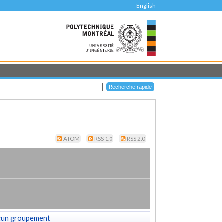
English
ATOM
RSS 1.0
RSS 2.0
cun groupement