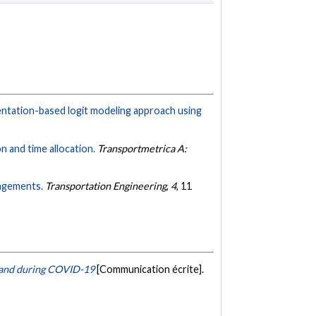
mentation-based logit modeling approach using
on and time allocation.
Transportmetrica A:
angements.
Transportation Engineering
,
4
, 11
mand during COVID-19
[Communication écrite].