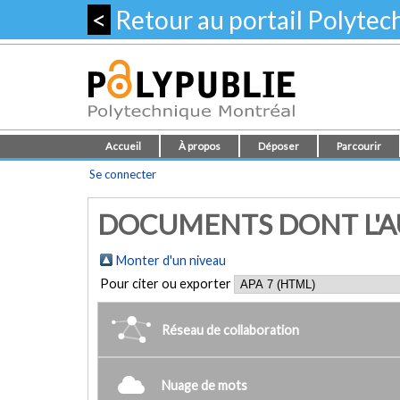
<
Retour au portail Polyte
Accueil
À propos
Déposer
Parcourir
Se connecter
DOCUMENTS DONT L'AUT
Monter d'un niveau
Pour citer ou exporter
Réseau de collaboration
Nuage de mots