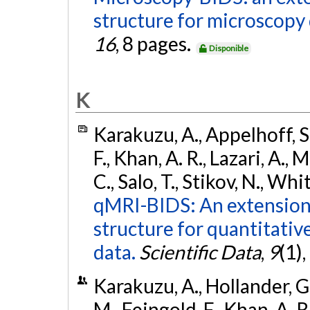
structure for microscopy 
16
, 8 pages.
Disponible
K
Karakuzu, A., Appelhoff, S.
F., Khan, A. R., Lazari, A., 
C., Salo, T., Stikov, N., Wh
qMRI-BIDS: An extension 
structure for quantitati
data.
Scientific Data
,
9
(1)
Karakuzu, A., Hollander, G.
M., Feingold, F., Khan, A. R.,