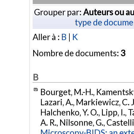
Grouper par:
Auteurs ou au
type de docume
Aller à :
B
|
K
Nombre de documents:
3
B
Bourget, M.-H., Kamentsky,
Lazari, A., Markiewicz, C. J
Halchenko, Y. O., Lipp, I., T
A. R., Nilsonne, G., Castell
Microscopy-BIDS: an exte